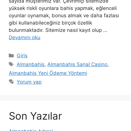
sayıda müşterimiz var. Çevrimiçi sitemizde
yüksek riskli oyunlara bahis yapmak, eğlenceli
oyunlar oynamak, bonus almak ve daha fazlası
gibi kullanabileceğiniz birçok özellik
bulunmaktadır. Sitemize nasıl kayıt olup …
Devamını oku
Kategoriler
Giriş
Etiketler
Almanbahis
,
Almanbahis Sanal Casino
,
Almanbahis Yeni Ödeme Yöntemi
Yorum yap
Son Yazılar