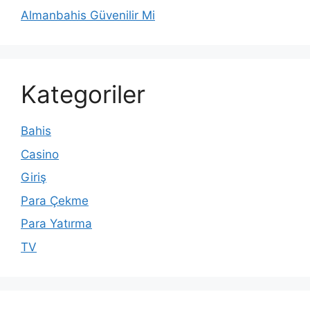
Almanbahis Güvenilir Mi
Kategoriler
Bahis
Casino
Giriş
Para Çekme
Para Yatırma
TV