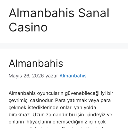
Almanbahis Sanal
Casino
Almanbahis
Mayıs 26, 2026
yazar
Almanbahis
Almanbahis oyuncuların güvenebileceği iyi bir
çevrimiçi casinodur. Para yatırmak veya para
çekmek istediklerinde onları yarı yolda
bırakmaz. Uzun zamandır bu işin içindeyiz ve
onların ihtiyaçlarını önemsediğimiz için çok