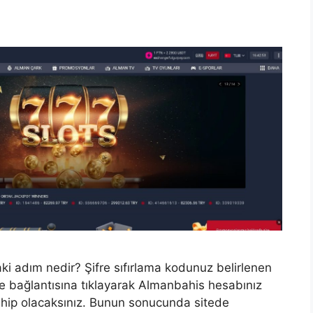
ki adım nedir? Şifre sıfırlama kodunuz belirlenen
e bağlantısına tıklayarak Almanbahis hesabınız
sahip olacaksınız. Bunun sonucunda sitede