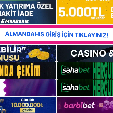
ALMANBAHIS GİRİŞ İÇİN TIKLAYINIZ!