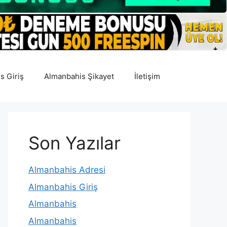
s Giriş
Almanbahis Şikayet
İletişim
Son Yazılar
Almanbahis Adresi
Almanbahis Giriş
Almanbahis
Almanbahis