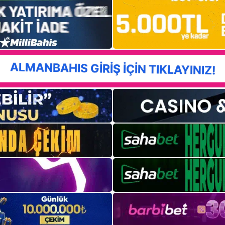
ALMANBAHIS GİRİŞ İÇİN TIKLAYINIZ!