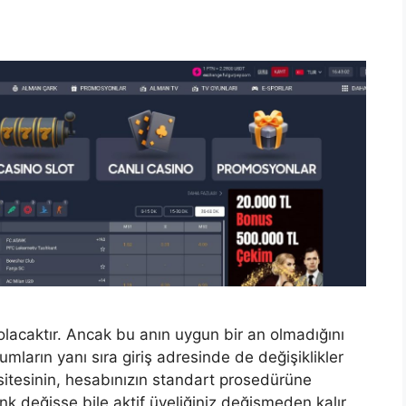
acaktır. Ancak bu anın uygun bir an olmadığını
arın yanı sıra giriş adresinde de değişiklikler
b sitesinin, hesabınızın standart prosedürüne
nk değişse bile aktif üyeliğiniz değişmeden kalır.