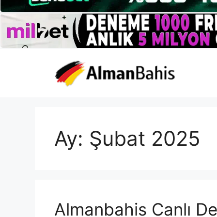
İçeriğe
atla
Ay:
Şubat 2025
Almanbahis Canlı D