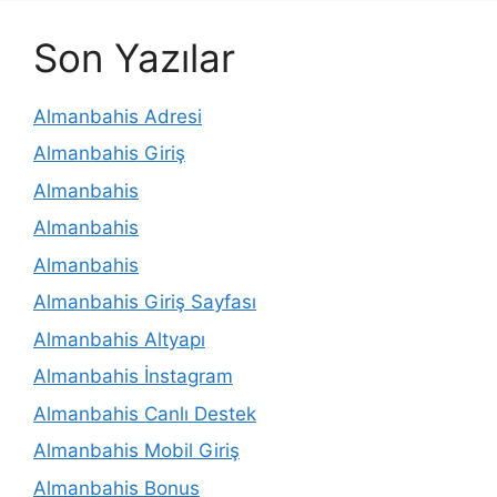
Son Yazılar
Almanbahis Adresi
Almanbahis Giriş
Almanbahis
Almanbahis
Almanbahis
Almanbahis Giriş Sayfası
Almanbahis Altyapı
Almanbahis İnstagram
Almanbahis Canlı Destek
Almanbahis Mobil Giriş
Almanbahis Bonus