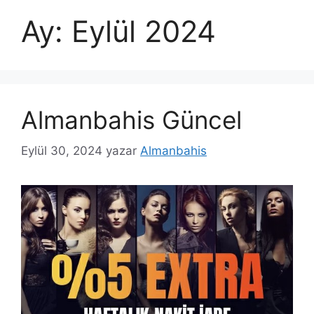
Ay:
Eylül 2024
Almanbahis Güncel
Eylül 30, 2024
yazar
Almanbahis