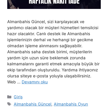
Almanbahis Güncel, sizi karşılayacak ve
yardımcı olacak bir müşteri hizmetleri temsilcisi
hazır olacaktır. Canlı destek ile Almanbahis
işlemlerinizin derhal ve herhangi bir gecikme
olmadan işleme alınmasını sağlayabilir.
Almanbahis saha destek birimi, müşterilerin
yardım için uzun süre beklemek zorunda
kalmamalarını garanti etmek amacıyla büyük bir
ekip tarafından oluşturuldu. Yardıma ihtiyacınız
olursa siteye e-posta yoluyla ulaşabilirsiniz.
Web …
Devamını oku
Kategoriler
Giriş
Etiketler
Almanbahis Güncel
,
Almanbahis Oyun