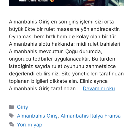
Almanbahis Giriş en son giriş işlemi sizi orta
büyüklükte bir rulet masasına yönlendirecektir.
Oynaması hem hızlı hem de kolay olan bir tür.
Almanbahis slotu hakkında: midi rulet bahisleri
Almanbahis mevcuttur. Çoğu durumda,
öngörücü tedbirler uygulanacaktır. Bu türden
istediğiniz sayıda rulet oyununu zahmetsizce
değerlendirebilirsiniz. Site yöneticileri tarafından
toplanan bilgileri dikkate alın. Eliniz ayrıca
Almanbahis Giriş tarafından …
Devamını oku
Kategoriler
Giriş
Etiketler
Almanbahis Giriş
,
Almanbahis İtalya Fransa
Yorum yap